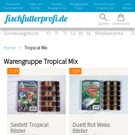
Kontaktformular
Neues vom
Futter vom
Aktuelle
Meistgestellte
Verantwortung &
unser
laden
Fischfutterprofi
Züchter
Messetermine
Fragen
Umweltschutz
Versand
Suchen
Warenkorb
Sonderangebote
Frostfutter
Trockenfutter
Tropical Sortiment
Lebendfutter
Wasserpflege
Naturprodukte
Medikamente
Z
Home
>
Tropical Mix
Warengruppe Tropical Mix
TOP
TOP
Sextett Tropical
Duett Rot Weiss
Blister
Blister