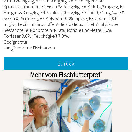
Vit. E 120 mg/kg, Vit. C 440 mg/kg. Verbindungen von
Spurenelementen: E1 Eisen 38,5 mg/kg, E6 Zink 10,2 mg/kg, E5
Mangan 8,3 mg/kg, E4 Kupfer 2,0 mg/kg, E2 Jod 0,24 mg/kg, E8
Selen 0,25 mg/kg, E7 Molybdän 0,05 mg/kg, E3 Cobalt 0,01
mg/kg. Lecithin. Farbstoffe. Antioxidationsmittel. Analytische
Bestandteile: Rohprotein 44,0%, Rohöle und -fette 6,0%,
Rohfaser 3,0%, Feuchtigkeit 7,0%.
Geeignet für:
Jungfische und Fischlarven
zurück
Mehr vom Fischfutterprofi