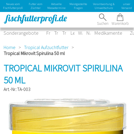
Kontaktformular
Neues vom
Futter vom
Aktuelle
Meistgestellte
Verantwortung &
unser
laden
Fischfutterprofi
Züchter
Messetermine
Fragen
Umweltschutz
Versand
Suchen
Warenkorb
Sonderangebote
Frostfutter
Trockenfutter
Tropical Sortiment
Lebendfutter
Wasserpflege
Naturprodukte
Medikamente
Z
Home
>
Tropical Aufzuchtfutter
>
Tropical Mikrovit Spirulina 50 ml
TROPICAL MIKROVIT SPIRULINA
50 ML
Art.-Nr.:TA-003