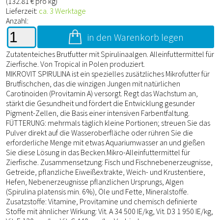
(
132.81
€ pro kg)
Lieferzeit:
ca. 3 Werktage
Anzahl:
in den Warenkorb legen
Zutatenteiches Brutfutter mit Spirulinaalgen. Alleinfuttermittel für
Zierfische. Von Tropical in Polen produziert.
MIKROVIT SPIRULINA ist ein spezielles zusätzliches Mikrofutter für
Brutfischchen, das die winzigen Jungen mit natürlichen
Carotinoiden (Provitamin A) versorgt. Regt das Wachstum an,
stärkt die Gesundheit und fördert die Entwicklung gesunder
Pigment-Zellen, die Basis einer intensiven Farbentfaltung.
FÜTTERUNG: mehrmals täglich kleine Portionen; streuen Sie das
Pulver direkt auf die Wasseroberfläche oder rühren Sie die
erforderliche Menge mit etwas Aquariumwasser an und gießen
Sie diese Lösung in das Becken.Mikro-Alleinfuttermittel für
Zierfische. Zusammensetzung: Fisch und Fischnebenerzeugnisse,
Getreide, pflanzliche Eiweißextrakte, Weich- und Krustentiere,
Hefen, Nebenerzeugnisse pflanzlichen Ursprungs, Algen
(Spirulina platensis min. 6%), Öle und Fette, Mineralstoffe.
Zusatzstoffe: Vitamine, Provitamine und chemisch definierte
Stoffe mit ähnlicher Wirkung: Vit. A 34 500 IE/kg, Vit. D3 1 950 IE/kg,