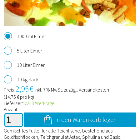
1000 ml Eimer
5 Liter Eimer
10 Liter Eimer
10 kg Sack
2,95
€
Preis:
inkl. 7% MwSt. zuzügl. Versandkosten
(
14.75
€ pro kg)
Lieferzeit:
ca. 3 Werktage
Anzahl:
in den Warenkorb legen
Gemischtes Futter für alle Teichfische, bestehend aus:
Goldfischflocken, Teichgranulat Astax, Spirulina und Basic,