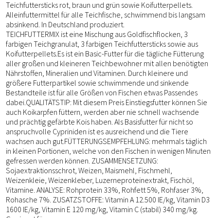
Teichfuttersticks rot, braun und grün sowie Koifutterpellets.
Alleinfuttermittel für alle Teichfische, schwimmend bis langsam
absinkend. In Deutschland produziert.
TEICHFUTTERMIX ist eine Mischung aus Goldfischflocken, 3
farbigen Teichgranulat, 3 farbigen Teichfuttersticks sowie aus
Koifutterpellets.Es ist ein Basic-Futter für die tägliche Fütterung
aller großen und kleineren Teichbewohner mit allen benötigten
Nährstoffen, Mineralien und Vitaminen. Durch kleinere und
größere Futterpartikel sowie schwimmende und sinkende
Bestandteile ist für alle Größen von Fischen etwas Passendes
dabei.QUALITÄTSTIP: Mit diesem Preis Einstiegsfutter können Sie
auch Koikarpfen füttern, werden aber nie schnell wachsende
und prächtig gefärbte Kois haben. Als Basisfutter für nicht so
anspruchvolle Cypriniden ist es ausreichend und die Tiere
wachsen auch gut.FÜTTERUNGSEMPFEHLUNG: mehrmals täglich
in kleinen Portionen, welche von den Fischen in wenigen Minuten
gefressen werden können. ZUSAMMENSETZUNG:
Sojaextraktionsschrot, Weizen, Maismehl, Fischmehl,
Weizenkleie, Weizenkleber, Luzerneproteinextrakt, Fischöl,
Vitamine. ANALYSE: Rohprotein 33%, Rohfett 5%, Rohfaser 3%,
Rohasche 7%. ZUSATZSTOFFE: Vitamin A 12.500 IE/kg, Vitamin D3
1600 IE/kg, Vitamin E 120 mg/kg, Vitamin C (stabil) 340 mg/kg.