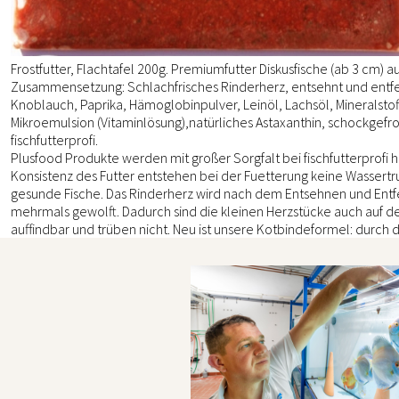
Frostfutter, Flachtafel 200g. Premiumfutter Diskusfische (ab 3 cm) a
Zusammensetzung: Schlachfrisches Rinderherz, entsehnt und entfet
Knoblauch, Paprika, Hämoglobinpulver, Leinöl, Lachsöl, Mineralstoff
Mikroemulsion (Vitaminlösung),natürliches Astaxanthin, schockgefr
fischfutterprofi.
Plusfood Produkte werden mit großer Sorgfalt bei fischfutterprofi h
Konsistenz des Futter entstehen bei der Fuetterung keine Wassert
gesunde Fische. Das Rinderherz wird nach dem Entsehnen und Entfe
mehrmals gewolft. Dadurch sind die kleinen Herzstücke auch auf d
auffindbar und trüben nicht. Neu ist unsere Kotbindeformel: durch