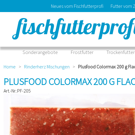
Neues vom Fischfutterprofi
Futter vom 
Sonderangebote
Frostfutter
Trockenfutter
Home
>
Rinderherz Mischungen
>
Plusfood Colormax 200 g Fla
PLUSFOOD COLORMAX 200 G FLA
Art.-Nr.:PF-205