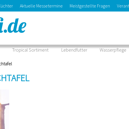
Kontaktformular
Züchter
Aktuelle Messetermine
Meistgestellte Fragen
Veran
laden
Tropical Sortiment
Lebendfutter
Wasserpflege
chtafel
CHTAFEL