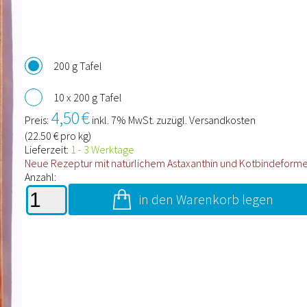
200 g Tafel
10 x 200 g Tafel
4,50
€
Preis:
inkl. 7% MwSt. zuzügl. Versandkosten
(
22.50
€ pro kg)
Lieferzeit:
1 - 3 Werktage
Neue Rezeptur mit natürlichem Astaxanthin und Kotbindeformel
Anzahl:
in den Warenkorb legen