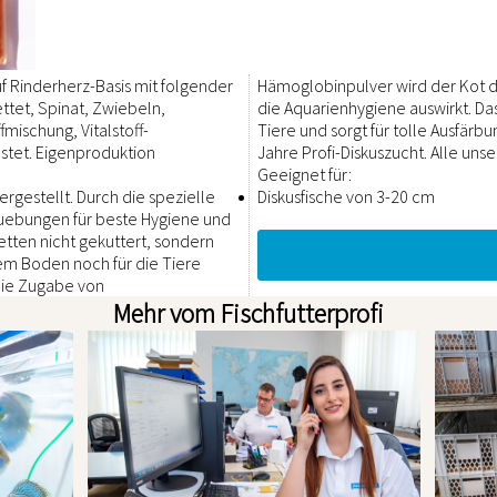
uf Rinderherz-Basis mit folgender
Hämoglobinpulver wird der Kot de
tet, Spinat, Zwiebeln,
die Aquarienhygiene auswirkt. Das
mischung, Vitalstoff-
Tiere und sorgt für tolle Ausfärb
ostet. Eigenproduktion
Jahre Profi-Diskuszucht. Alle uns
Geeignet für:
ergestellt. Durch die spezielle
Diskusfische von 3-20 cm
ruebungen für beste Hygiene und
tten nicht gekuttert, sondern
em Boden noch für die Tiere
 die Zugabe von
Mehr vom Fischfutterprofi