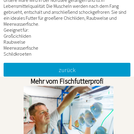
Unsere Ware wird in der Nordsee gefangen und ist in
Lebensmittelqualität. Die Muscheln werden nach dem Fang
gebrueht, entschalt und anschließend schockgefroren. Sie sind
ein ideales Futter für groeßere Chichliden, Raubwelse und
Meerwasserfische.
Geeignet für:
Großcichliden
Raubwelse
Meerwasserfische
Schildkroeten
zurück
Mehr vom Fischfutterprofi