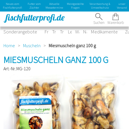
Kontaktformular
Neues vom
Futter vom
Aktuelle
Meistgestellte
Verantwortung &
unser
laden
Fischfutterprofi
Züchter
Messetermine
Fragen
Umweltschutz
Versand
Suchen
Warenkorb
Sonderangebote
Frostfutter
Trockenfutter
Tropical Sortiment
Lebendfutter
Wasserpflege
Naturprodukte
Medikamente
Z
Home
>
Muscheln
>
Miesmuscheln ganz 100 g
MIESMUSCHELN GANZ 100 G
Art.-Nr.:MG-120